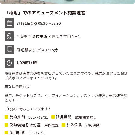
「稲毛」でのアミューズメント施設運営
7月31日(水) 09:30〜17:30
千葉県千葉市美浜区高浜７丁目１−１
稲毛駅より バスで 15分
1,026円 / 時
※交通費は実費交通費を支給させていただきますので、就業が決定した際は
ご教示いただけますと幸いです。
主な仕事内容は
受付、チケットもぎり、インフォメーション、レストラン運営、売店運営な
どです！
ご応募お待ちしております！
契約期間
試用期間
2024/07/31
試用期間なし
受動喫煙防止処置
加入保険
屋内禁煙
労災保険
雇用形態
アルバイト