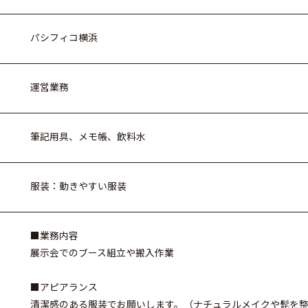
パシフィコ横浜
運営業務
筆記用具、メモ帳、飲料水
服装：動きやすい服装
■業務内容
展示会でのブース組立や搬入作業
■アピアランス
清潔感のある服装でお願いします。（ナチュラルメイクや髭を整