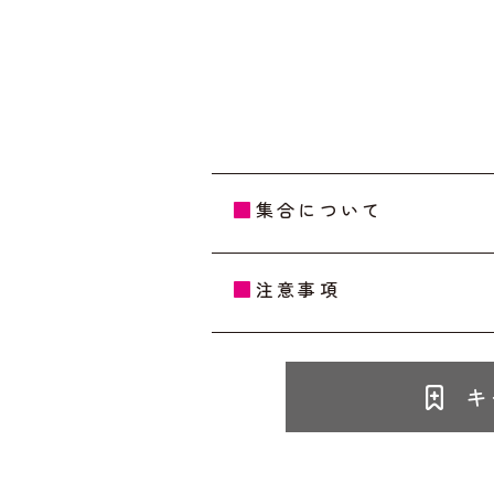
集合について
注意事項
キ