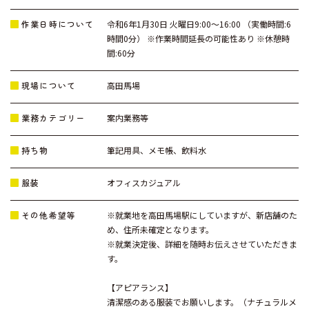
作業日時について
令和6年1月30日 火曜日9:00～16:00 （実働時間:6
時間0分） ※作業時間延長の可能性あり ※休憩時
間:60分
現場について
高田馬場
業務カテゴリー
案内業務等
持ち物
筆記用具、メモ帳、飲料水
服装
オフィスカジュアル
その他希望等
※就業地を高田馬場駅にしていますが、新店舗のた
め、住所未確定となります。
※就業決定後、詳細を随時お伝えさせていただきま
す。
【アピアランス】
清潔感のある服装でお願いします。（ナチュラルメ