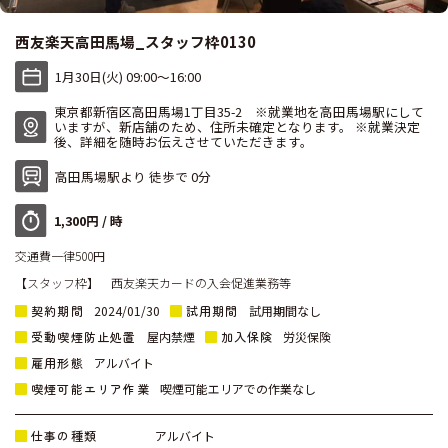
西友楽天高田馬場_スタッフ枠0130
1月30日(火) 09:00〜16:00
東京都新宿区高田馬場1丁目35-2 ※就業地を高田馬場駅にして
いますが、新店舗のため、住所未確定となります。 ※就業決定
後、詳細を随時お伝えさせていただきます。
高田馬場駅より 徒歩で 0分
1,300円 / 時
交通費一律500円
【スタッフ枠】 西友楽天カードの入会促進業務等
契約期間
試用期間
2024/01/30
試用期間なし
受動喫煙防止処置
加入保険
屋内禁煙
労災保険
雇用形態
アルバイト
喫煙可能エリア作業
喫煙可能エリアでの作業なし
仕事の種類
アルバイト