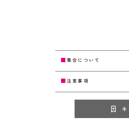
集合について
注意事項
キ