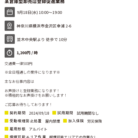
某倉庫型卸売店登録促進業務
9月18日(水) 10:00〜19:00
神奈川県横浜市金沢区幸浦 2-6
並木中央駅より 徒歩で 10分
1,200円 / 時
交通費一律500円
※全日程通しの案件になります※
主なお仕事内容は
お声掛けと登録業務になります！
※積極的なお声掛けをお願いします！
ご応募お待ちしております！
契約期間
試用期間
2024/09/18
試用期間なし
受動喫煙防止処置
加入保険
屋内禁煙
労災保険
雇用形態
アルバイト
喫煙可能エリア作業
喫煙可能エリアでの作業なし