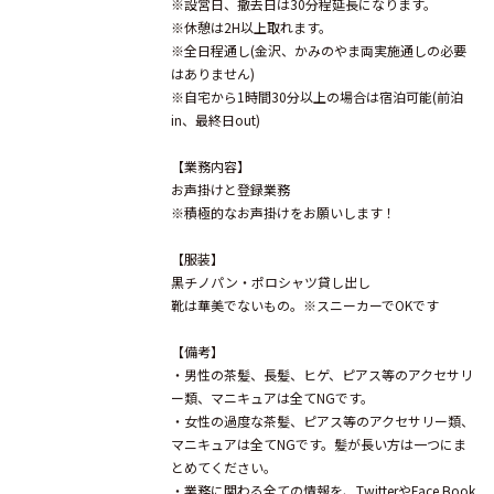
※設営日、撤去日は30分程延長になります。
※休憩は2H以上取れます。
※全日程通し(金沢、かみのやま両実施通しの必要
はありません)
※自宅から1時間30分以上の場合は宿泊可能(前泊
in、最終日out)
【業務内容】
お声掛けと登録業務
※積極的なお声掛けをお願いします！
【服装】
黒チノパン・ポロシャツ貸し出し
靴は華美でないもの。※スニーカーでOKです
【備考】
・男性の茶髪、長髪、ヒゲ、ピアス等のアクセサリ
ー類、マニキュアは全てNGです。
・女性の過度な茶髪、ピアス等のアクセサリー類、
マニキュアは全てNGです。髪が長い方は一つにま
とめてください。
・業務に関わる全ての情報を、TwitterやFace Book