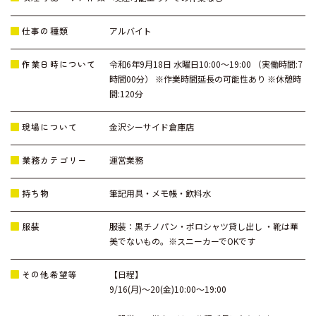
仕事の種類
アルバイト
作業日時について
令和6年9月18日 水曜日10:00～19:00 （実働時間:7
時間00分） ※作業時間延長の可能性あり ※休憩時
間:120分
現場について
金沢シーサイド倉庫店
業務カテゴリー
運営業務
持ち物
筆記用具・メモ帳・飲料水
服装
服装：黒チノパン・ポロシャツ貸し出し ・靴は華
美でないもの。※スニーカーでOKです
その他希望等
【日程】
9/16(月)～20(金)10:00～19:00