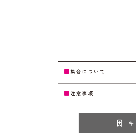
集合について
注意事項
キ