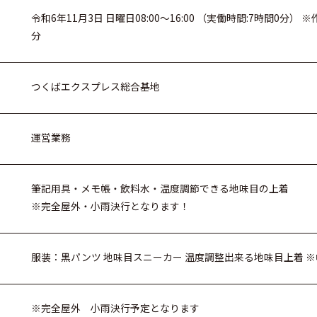
令和6年11月3日 日曜日08:00～16:00 （実働時間:7時間0分
分
つくばエクスプレス総合基地
運営業務
筆記用具・メモ帳・飲料水・温度調節できる地味目の上着
※完全屋外・小雨決行となります！
服装：黒パンツ 地味目スニーカー 温度調整出来る地味目上着 
※完全屋外 小雨決行予定となります