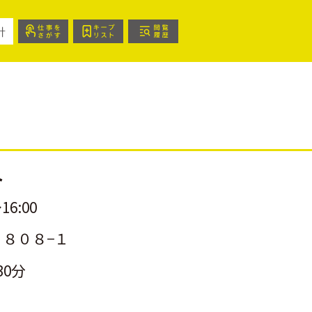
針
ト
16:00
８０８−１
30分