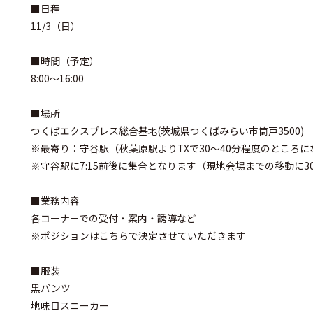
■日程
11/3（日）
■時間（予定）
8:00～16:00
■場所
つくばエクスプレス総合基地(茨城県つくばみらい市筒戸3500)
※最寄り：守谷駅（秋葉原駅よりTXで30～40分程度のところに
※守谷駅に7:15前後に集合となります（現地会場までの移動に3
■業務内容
各コーナーでの受付・案内・誘導など
※ポジションはこちらで決定させていただきます
■服装
黒パンツ
地味目スニーカー