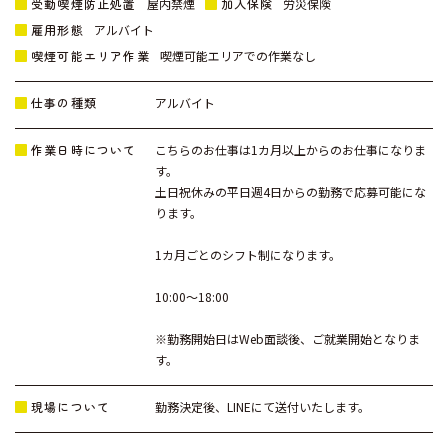
受動喫煙防止処置
加入保険
屋内禁煙
労災保険
雇用形態
アルバイト
喫煙可能エリア作業
喫煙可能エリアでの作業なし
仕事の種類
アルバイト
作業日時について
こちらのお仕事は1カ月以上からのお仕事になりま
す。
土日祝休みの平日週4日からの勤務で応募可能にな
ります。
1カ月ごとのシフト制になります。
10:00～18:00
※勤務開始日はWeb面談後、ご就業開始となりま
す。
現場について
勤務決定後、LINEにて送付いたします。