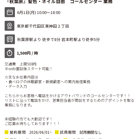
『秋葉原』髪色・ネイル自由 コールセンター 業務
6月1日(月) 10:00〜18:00
東京都千代田区東神田２丁目
秋葉原駅より 徒歩で8分 岩本町駅より徒歩5分
1,500円 / 時
交通費 上限500円
※web面談後スタート可能！
☆主なお仕事内容は
・食べログの休眠顧客・新規顧客への案内発信業務
・データ入力
こちらからお客様へ電話をかけるアウトバウンドのコールセンターです！！
リストに沿って電話をかけ、営業担当者が商談をするためのアポイントを取る
業務になります。
未経験の方でも大歓迎です！
ご応募お待ちしております！！！
契約期間
試用期間
2026/06/01~
試用期間なし