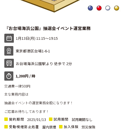
『お台場海浜公園』抽選会イベント運営業務
1月13日(月) 11:15〜19:15
東京都港区台場1-6-1
お台場海浜公園駅より 徒歩で 2分
1,200円 / 時
交通費一律500円
主な業務内容は
抽選会イベントの運営業務全般になります！
ご応募お待ちしております！
契約期間
試用期間
2025/01/13
試用期間なし
受動喫煙防止処置
加入保険
屋内禁煙
労災保険