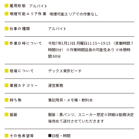
雇用形態
アルバイト
喫煙可能エリア作業
喫煙可能エリアでの作業なし
仕事の種類
アルバイト
作業日時について
令和7年1月13日 月曜日11:15～19:15 （実働時間:7
時間0分） ※作業時間延長の可能性あり ※休憩時
間:60分
現場について
デックス東京ビーチ
業務カテゴリー
運営業務
持ち物
筆記用具・メモ帳・飲料水
服装
服装：黒パンツ、スニーカー想定※詳細は勤務決定
後改めて送付させていただきます
その他希望等
■日程・時間