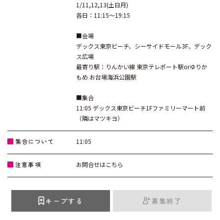
1/11,12,13(土日月)
各日：11:15～19:15
■会場
デックス東京ビーチ、シーサイドモール3F、デック
ス広場
最寄り駅：りんかい線 東京テレポート駅orゆりか
もめ お台場海浜公園駅
■集合
11:05 デックス東京ビーチ1Fファミリーマート前
（隣はマツキヨ）
集合について
11:05
注意事項
お問合せはこちら
キープする
募集終了