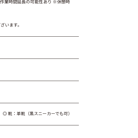
分） ※作業時間延長の可能性あり ※休憩時
ございます。
 ◎ 靴：革靴（黒スニーカーでも可）