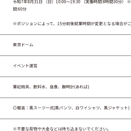
令和7年8月31日 （日）10:00～19:30 （実働時間:8時間30
間:60分
※ポジションによって、15分前後就業時間が変更となる場合が
東京ドーム
イベント運営
筆記用具、飲料水、昼食、腕時計(あれば)
◎服装：黒スーツ一式(黒パンツ、白ワイシャツ、黒ジャケット)
※不要な荷物や大金などは持ち込まないでください。