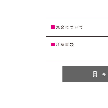
集合について
注意事項
キ