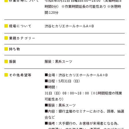
作業日時について
令和8年5月31日 日曜日8:00～18:00 （実働時間:8
時間0分） ※作業時間延長の可能性あり ※休憩時
間:120分
現場について
渋谷ヒカリエホールホールA＋B
業務カテゴリー
持ち物
服装
服装：黒系スーツ
その他希望等
■会場：渋谷ヒカリエホールホールA＋B
■日程：5月31日（日）
■時間：
31日（日）08：00～18：00（※1時間程度の残業
可能性あり）
■服装：黒系スーツ
■内容：銀行主催のセミナーにおける、誘導、抽選
会など
■備考：大手銀行の、お客様が来場者となる為、