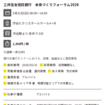
三井住友信託銀行 未来づくりフォーラム2026
5月31日(日) 08:00〜18:00
渋谷ヒカリエホールホールA＋B
渋谷駅より 徒歩で 5分
1,350円 / 時
交通費一律500円
銀行主催のセミナーにおける、誘導、抽選会など運営業務
契約期間
試用期間
2026/05/31
試用期間なし
受動喫煙防止処置
加入保険
屋内禁煙
労災保険
雇用形態
アルバイト
喫煙可能エリア作業
喫煙可能エリアでの作業なし
仕事の種類
アルバイト