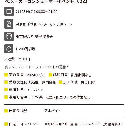
PCメーカーコンシューマーイベント_0223
2月23日(金) 09:00〜21:00
東京都千代田区丸の内２丁目７−２
東京駅より 徒歩で 5分
1,200円 / 時
交通費一律500円
製品タッチアンドトライイベントの運営！
契約期間
試用期間
2024/02/23
試用期間なし
受動喫煙防止処置
加入保険
屋内禁煙
労災保険
雇用形態
アルバイト
喫煙可能エリア作業
喫煙可能エリアでの作業なし
仕事の種類
アルバイト
作業日時について
令和6年2月23日 金曜日9:00～21:00 （実働時間:10