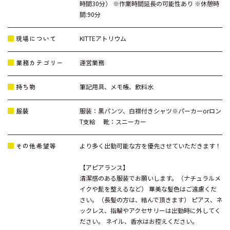
時間30分） ※作業時間延長の可能性あり ※休憩時
間:90分
現場について
KITTEアトリウム
業務カテゴリー
運営業務
持ち物
筆記用具、メモ帳、飲料水
服装
服装：黒パンツ、白襟付きシャツ※パーカーorロン
T支給 靴：スニーカー
その他希望等
より多く出勤可能な方を優先させていただきます！
【アピアランス】
清潔感のある服装でお願いします。（ナチュラルメ
イクや髭を整えるなど） 華美な髪色はご遠慮くだ
さい。（長髪の方は、結んで頂きます） ピアス、ネ
ックレス、指輪やアクセサリーは出勤時に外してく
ださい。 ネイル、香水はお控えください。