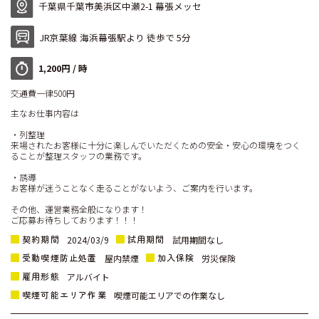
千葉県千葉市美浜区中瀬2-1 幕張メッセ
JR京葉線 海浜幕張駅より 徒歩で 5分
1,200円 / 時
交通費一律500円
主なお仕事内容は
・列整理
来場されたお客様に十分に楽しんでいただくための安全・安心の環境をつく
ることが整理スタッフの業務です。
・誘導
お客様が迷うことなく走ることがないよう、ご案内を行います。
その他、運営業務全般になります！
ご応募お待ちしております！！！
契約期間
試用期間
2024/03/9
試用期間なし
受動喫煙防止処置
加入保険
屋内禁煙
労災保険
雇用形態
アルバイト
喫煙可能エリア作業
喫煙可能エリアでの作業なし