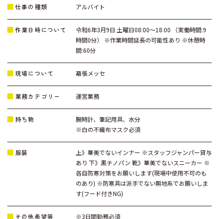
仕事の種類
アルバイト
作業日時について
令和6年3月9日 土曜日08:00～18:00 （実働時間:9
時間0分） ※作業時間延長の可能性あり ※休憩時
間:60分
現場について
幕張メッセ
業務カテゴリー
運営業務
持ち物
腕時計、筆記用具、水分
※白の不織布マスク必須
服装
上》華美でないインナー ※スタッフジャンパー貸与
あり 下》黒チノパン 靴》華美でないスニーカー ※
各自防寒対策をお願いします(現場中使用不可のも
のあり) ※防寒具は派手でない無地系でお願いしま
す(フード付きNG)
その他希望等
※3日間勤務必須