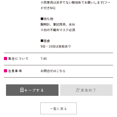
※防寒具は派手でない無地系でお願いします(フー
ド付きNG)
■持ち物
腕時計、筆記用具、水分
※白の不織布マスク必須
■昼食
9日・10日は支給あり
集合について
7:45
注意事項
お問合せはこちら
キープする
募集終了
一覧に戻る