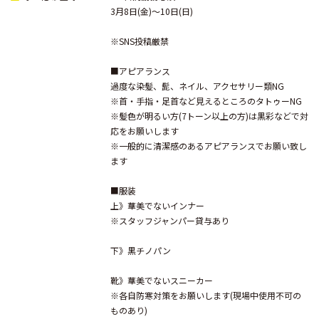
3月8日(金)〜10日(日)
※SNS投稿厳禁
■アピアランス
過度な染髪、髭、ネイル、アクセサリー類NG
※首・手指・足首など見えるところのタトゥーNG
※髪色が明るい方(7トーン以上の方)は黒彩などで対
応をお願いします
※一般的に清潔感のあるアピアランスでお願い致し
ます
■服装
上》華美でないインナー
※スタッフジャンパー貸与あり
下》黒チノパン
靴》華美でないスニーカー
※各自防寒対策をお願いします(現場中使用不可の
ものあり)