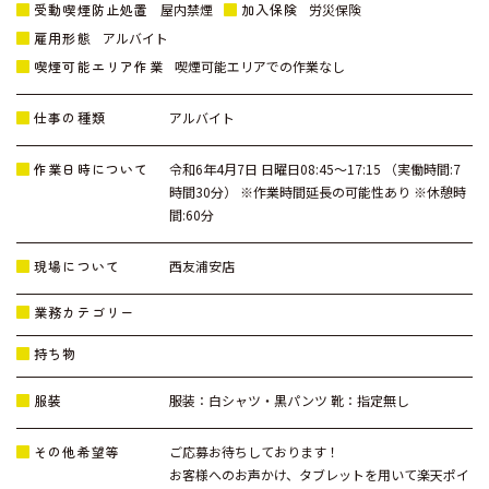
受動喫煙防止処置
加入保険
屋内禁煙
労災保険
雇用形態
アルバイト
喫煙可能エリア作業
喫煙可能エリアでの作業なし
仕事の種類
アルバイト
作業日時について
令和6年4月7日 日曜日08:45～17:15 （実働時間:7
時間30分） ※作業時間延長の可能性あり ※休憩時
間:60分
現場について
西友浦安店
業務カテゴリー
持ち物
服装
服装：白シャツ・黒パンツ 靴：指定無し
その他希望等
ご応募お待ちしております！
お客様へのお声かけ、タブレットを用いて楽天ポイ