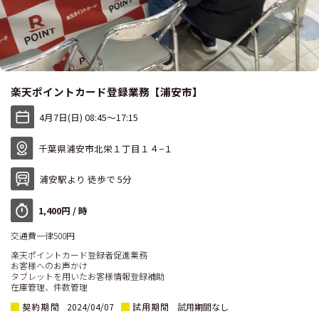
楽天ポイントカード登録業務【浦安市】
4月7日(日) 08:45〜17:15
千葉県浦安市北栄１丁目１４−１
浦安駅より 徒歩で 5分
1,400円 / 時
交通費一律500円
楽天ポイントカード登録者促進業務
お客様へのお声かけ
タブレットを用いたお客様情報登録補助
在庫管理、件数管理
契約期間
試用期間
2024/04/07
試用期間なし