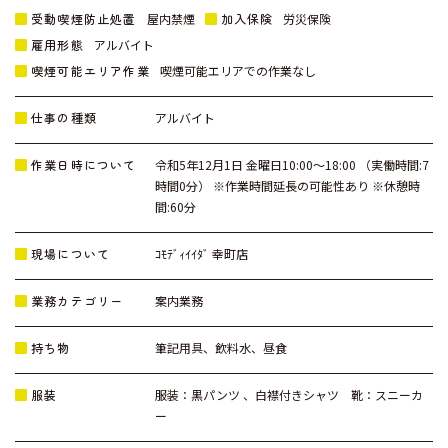
受動喫煙防止処置
加入保険
屋内禁煙
労災保険
雇用形態
アルバイト
喫煙可能エリア作業
喫煙可能エリアでの作業なし
仕事の種類
アルバイト
作業日時について
令和5年12月1日 金曜日10:00～18:00 （実働時間:7
時間0分） ※作業時間延長の可能性あり ※休憩時
間:60分
現場について
ｺﾓﾃﾞｨｲｲﾀﾞ 幸町店
業務カテゴリー
案内業務
持ち物
筆記用具、飲料水、昼食
服装
服装：黒パンツ 、白襟付きシャツ 靴：スニーカ
ー