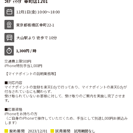
ｺﾓﾃﾞｨｲｲﾀﾞ 幸町店1201
12月1日(金) 10:00〜18:00
東京都板橋区幸町22-1
大山駅より 徒歩で 10分
1,300円 / 時
交通費上限500円
iPhone特別手当1,000円
【マイナポイントの説明業務等】
■対応内容
マイナポイントの登録を楽天Edyで行っており、マイナポイントの楽天Edyが
付与されているにも関わらず、
受け取られていないお客様に対して、受け取りのご案内を実施し完了させま
す。
■応募資格
iPhoneをお持ちの方
（ご自身のiPhoneで操作していただくため、手当として別途1,000円お振込み
します）
契約期間
試用期間
2023/12/01
試用期間なし