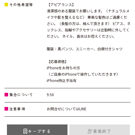
その他希望等
【アピアランス】
清潔感のある服装でお願いします。（ナチュラルメ
イクや髭を整えるなど） 華美な髪色はご遠慮くだ
さい。（長髪の方は、結んで頂きます） ピアス、ネ
ックレス、指輪やアクセサリーは出勤時に外してく
ださい。 ネイル、香水はお控えください。
服装：黒パンツ、スニーカー、白襟付きシャツ
【応募資格】
iPhoneをお持ちの方
（ご自身のiPhoneで操作していただきます）
iPhone持込手当有
集合について
9:50
注意事項
お問合せについてはLINE
キープする
募集終了