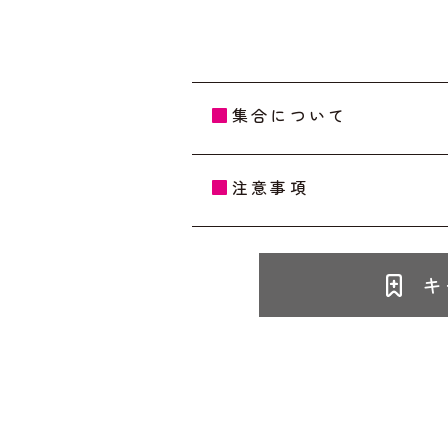
集合について
注意事項
キ