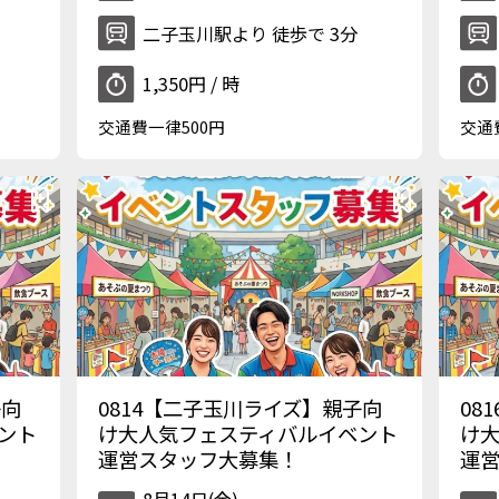
二子玉川駅より 徒歩で 3分
1,350円 / 時
交通費一律500円
交通
子向
0814【二子玉川ライズ】親子向
08
ント
け大人気フェスティバルイベント
け
運営スタッフ大募集！
運
8月14日(金)