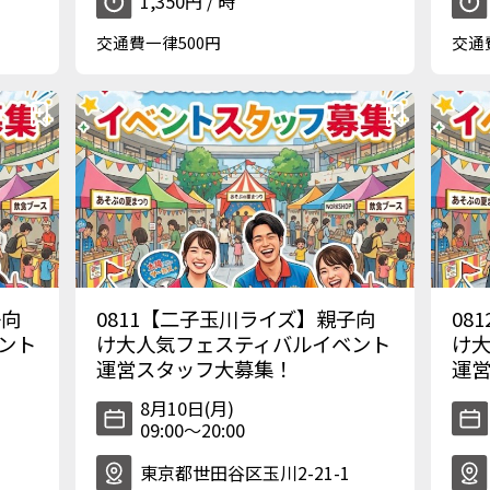
1,350円 / 時
交通費一律500円
交通
子向
0811【二子玉川ライズ】親子向
08
ント
け大人気フェスティバルイベント
け
運営スタッフ大募集！
運
8月10日(月)
09:00〜20:00
東京都世田谷区玉川2-21-1