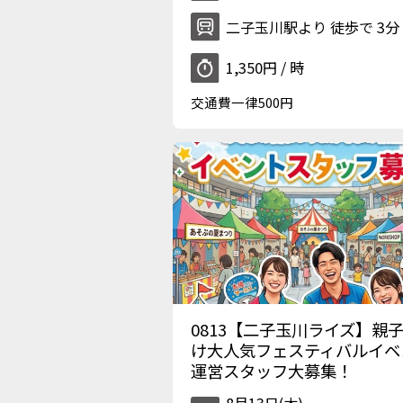
二子玉川駅より 徒歩で 3分
1,350円 / 時
交通費一律500円
0813【二子玉川ライズ】親
け大人気フェスティバルイベ
運営スタッフ大募集！
8月13日(木)