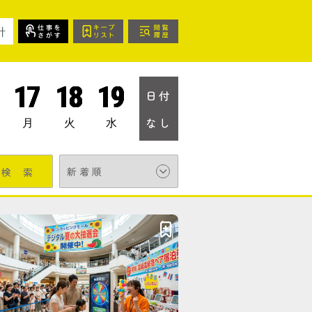
針
17
18
19
日付
なし
月
火
水
検
索