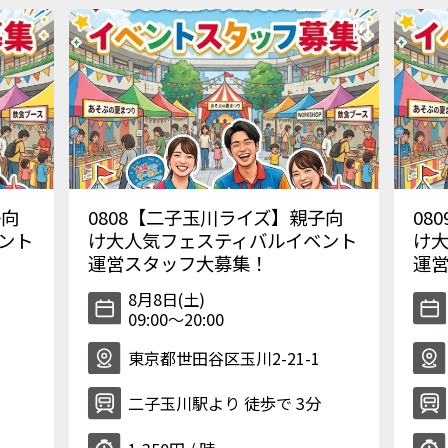
子向
0808【二子玉川ライズ】親子向
08
ント
け大人気フェスティバルイベント
け
運営スタッフ大募集！
運
8月8日(土)
09:00〜20:00
東京都世田谷区玉川2-21-1
二子玉川駅より 徒歩で 3分